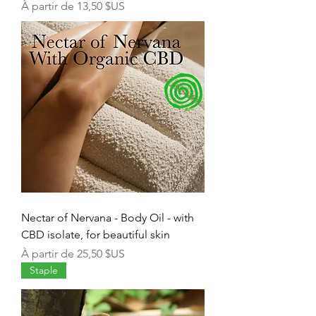
Prix promotionnel
À partir de
13,50 $US
Nectar of Nervana - Body Oil - with
CBD isolate, for beautiful skin
Prix promotionnel
À partir de
25,50 $US
Staple