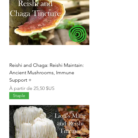
Reishi and Chaga: Reishi Maintain:
Ancient Mushrooms, Immune
Support +
Prix promotionnel
À partir de
25,50 $US
Staple