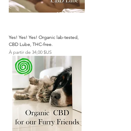
Yes! Yes! Yes! Organic lab-tested,
CBD Lube, THC-free.
Prix promotionnel
À partir de
34,00 $US