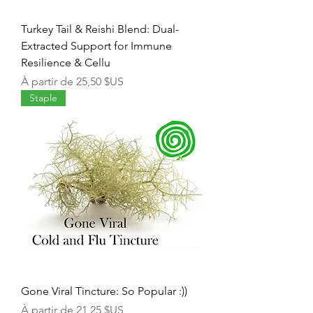
Turkey Tail & Reishi Blend: Dual-
Extracted Support for Immune
Resilience & Cellu
Prix promotionnel
À partir de
25,50 $US
Staple
Gone Viral Tincture: So Popular :))
Prix promotionnel
À partir de
21,25 $US