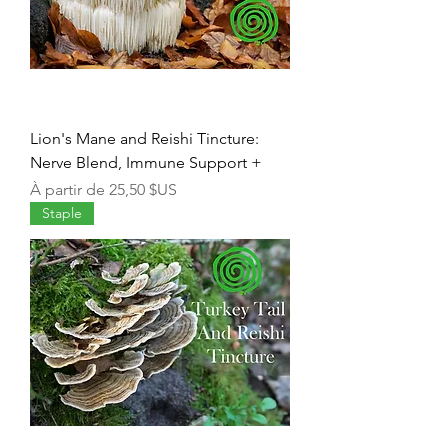
Lion's Mane and Reishi Tincture:
Nerve Blend, Immune Support +
Prix promotionnel
À partir de
25,50 $US
Staple