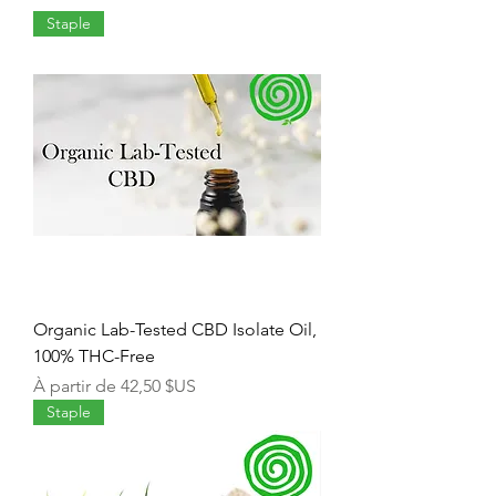
Staple
Organic Lab-Tested CBD Isolate Oil,
100% THC-Free
Prix promotionnel
À partir de
42,50 $US
Staple