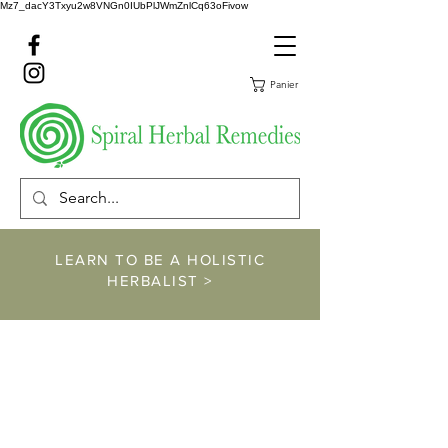
Mz7_dacY3Txyu2w8VNGn0IUbPlJWmZnlCq63oFivow
Panier
LEARN TO BE A HOLISTIC
HERBALIST >
https://www.spiralher
balremedies.com/he
rbalism-classes