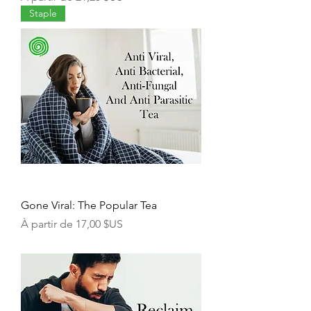
Staple
Gone Viral: The Popular Tea
Prix promotionnel
À partir de
17,00 $US