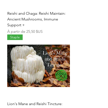
Reishi and Chaga: Reishi Maintain:
Ancient Mushrooms, Immune
Support +
Prix promotionnel
À partir de
25,50 $US
Staple
Lion's Mane and Reishi Tincture: