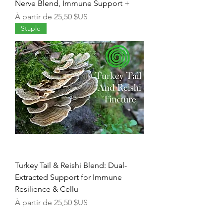
Nerve Blend, Immune Support +
Prix promotionnel
À partir de
25,50 $US
Staple
Turkey Tail & Reishi Blend: Dual-
Extracted Support for Immune
Resilience & Cellu
Prix promotionnel
À partir de
25,50 $US