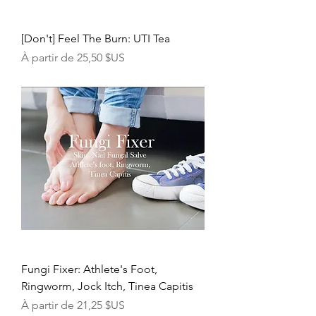
[Don't] Feel The Burn: UTI Tea
Prix promotionnel
À partir de
25,50 $US
Fungi Fixer: Athlete's Foot,
Ringworm, Jock Itch, Tinea Capitis
Prix promotionnel
À partir de
21,25 $US