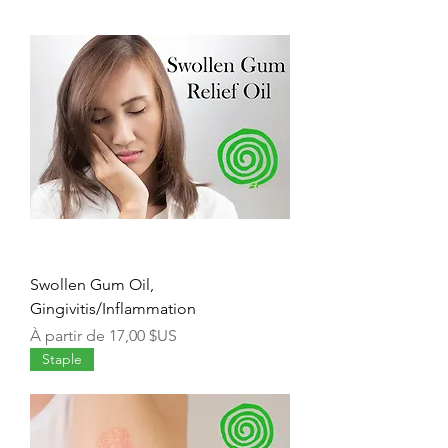
Swollen Gum Oil,
Gingivitis/Inflammation
Prix promotionnel
À partir de
17,00 $US
Staple