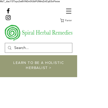
Mz7_dacY3Txyu2w8VNGn0IUbPlJWmZnlCq63oFivow
Panier
LEARN TO BE A HOLISTIC
HERBALIST >
https://www.spiralher
balremedies.com/he
rbalism-classes