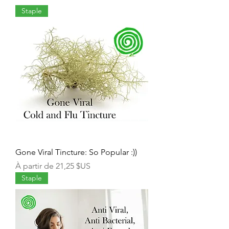
Staple
Gone Viral Tincture: So Popular :))
Prix promotionnel
À partir de
21,25 $US
Staple